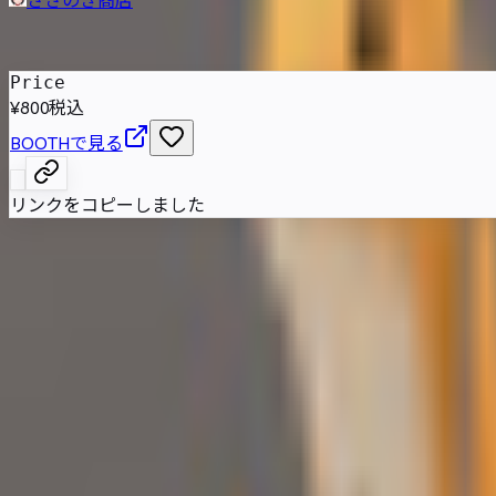
発売日
:
2025年7月8日
Price
¥800
税込
BOOTHで見る
リンクをコピーしました
風船きつねakyoは風船で漂う中性的なきつね型マスコット。
トラ時も足は固定されます。
属性情報
AI自動抽出のため要確認
技術スペック
ポリゴン数
△8,661