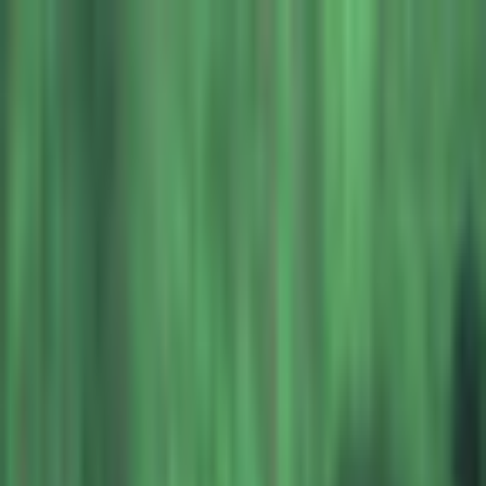
初めて
スワイプ
診断
検索
お気に入り
about
/
JA
EN
トップ
初めて
スワイプ
診断
検索
お気に入り
about
/
JA
EN
カテゴリ