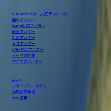
人気の探し方
VRChatアバター人気ランキング
無料アバター
Quest対応アバター
軽量アバター
新着アバター
男性アバター
VRM対応アバター
テーマ別特集
すべてのアバター
About
about
プライバシーポリシー
掲載拒否申請
note記事
本サイトはBOOTHの公式サービスではありません。各アバ