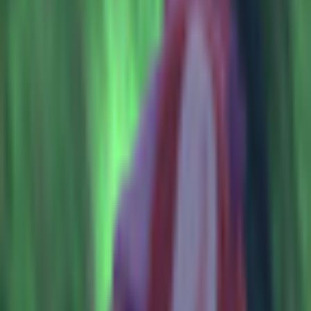
和装系
ほんわか系
児童系
デフォルメ系
マスコット系
おっとり系
しっとり系
モード系
ダーク系
クール系
サイバー系
アンドロイド系
ロック系
エスニック系
中性的男性アバター
青年系
少年系
壮年系
ケモノ系