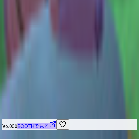
Pakkoyan (Made in Abyss) 3D Model / VRChat Avatar
Veynam
¥4,000
Riko (Made in Abyss) 3D Model / VRChat Avatar
Veynam
¥6,000
こちらもおすすめ
¥6,000
BOOTHで見る