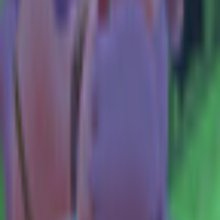
技術スペック
アバターランク(PC)
Very Poor
ポリゴン数
△143,562
主要シェーダー
lilToon
対応状況
フルトラッキング
対応
Veynam の他のアバター
同じカテゴリのアバター
3
503
Riko Deviless Outfit (Made in Abyss) 3D model / VRChat Addon
Veynam
¥1,500