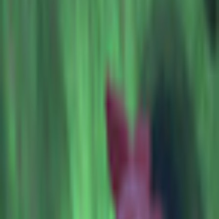
すべて
お姉さん系
現実お姉さん系
小悪魔系
ロリータ系
気さく系
ファンシー系
お嬢様系
セクシー系
おしとやか系
清楚系
活発系
ワイルド系
働き者系
ちょいワイルド系
ふわふわ系
ボーイッシュ系
ファンタジー系
学者・メガネ系