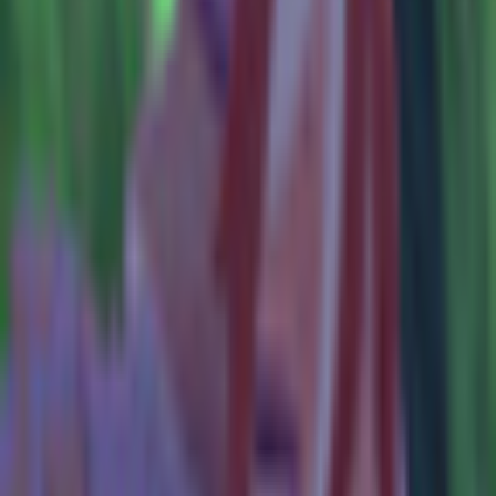
その他生き物系
人外系
ロボット・メカ系
トップ
ファンタジー系
Blessed Vueko (Made in Abyss) 3D model / VRChat
Avatar
1
/
10
ファンタジー系
Blessed Vueko (Made in Abyss)
3D model / VRChat Avatar