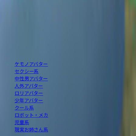
VRChat / VRM 対応の3Dアバターを横断検索できる無料カタ
ログ。BOOTH の最新アバターを「人外・ケモノ・ロリ・中
性・男性」など属性別に絞り込み、価格や Quest 対応・無
料などの条件で探せます。
BOOTH巡回・週2回自動更新
カテゴリ
ケモノアバター
セクシー系
中性男アバター
人外アバター
ロリアバター
少年アバター
クール系
ロボット・メカ
児童系
現実お姉さん系