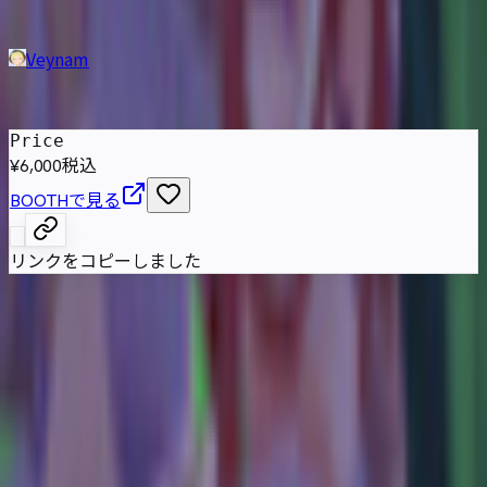
Veynam
発売日
:
2025年7月28日
Price
¥6,000
税込
BOOTHで見る
リンクをコピーしました
属性情報
AI自動抽出のため要確認
基本情報
性別傾向
女性