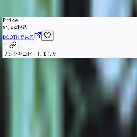
発売日
:
2025年8月24日
Price
¥1,530
税込
BOOTHで見る
リンクをコピーしました
INH3アバター向けのヘッドスカルプトとまつげDLC。陰影のあ
ます。
属性情報
AI自動抽出のため要確認
基本情報
性別傾向
女性