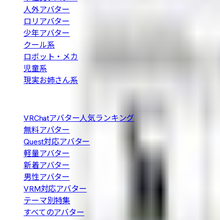
人外アバター
ロリアバター
少年アバター
クール系
ロボット・メカ
児童系
現実お姉さん系
人気の探し方
VRChatアバター人気ランキング
無料アバター
Quest対応アバター
軽量アバター
新着アバター
男性アバター
VRM対応アバター
テーマ別特集
すべてのアバター