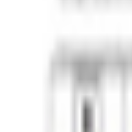
すべて
お姉さん系
現実お姉さん系
小悪魔系
ロリータ系
気さく系
ファンシー系
お嬢様系
セクシー系
おしとやか系
清楚系
活発系
ワイルド系
働き者系
ちょいワイルド系
ふわふわ系
ボーイッシュ系
ファンタジー系
学者・メガネ系