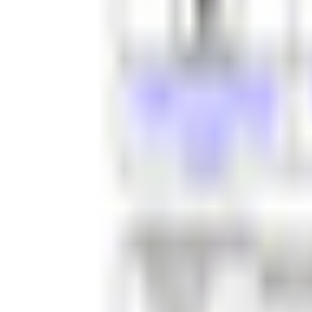
和装系
ほんわか系
児童系
デフォルメ系
マスコット系
おっとり系
しっとり系
モード系
ダーク系
クール系
サイバー系
アンドロイド系
ロック系
エスニック系
中性的男性アバター
青年系
少年系
壮年系
ケモノ系