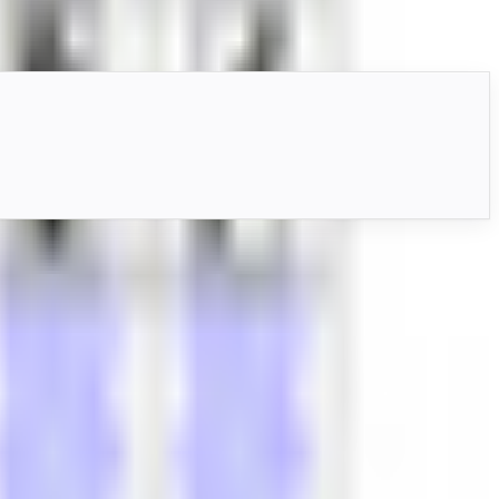
。VRChat向けでQuest版とVRMに対応しています。