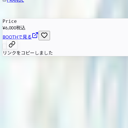
発売日
:
2025年12月7日
Price
¥6,000
税込
BOOTHで見る
リンクをコピーしました
気だるさと陰影をまとった女性型アバター。煙草を好む人物像を軸に
対応します。
属性情報
AI自動抽出のため要確認
基本情報
性別傾向
女性