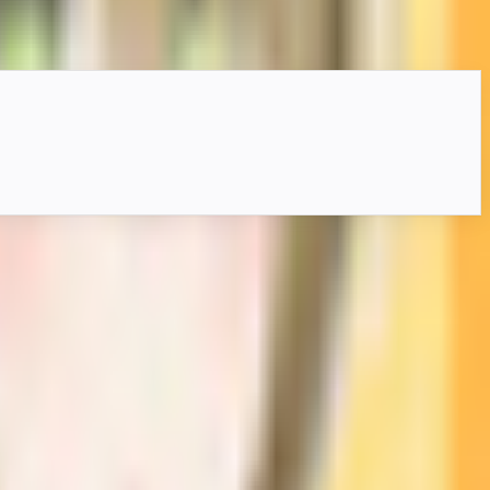
キング、素体、532種の表情・調整用シェイプキー、56個の表情ア