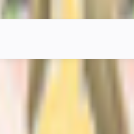
28,914ポリゴン、5マテリアルで、PhysBone、フルトラッ