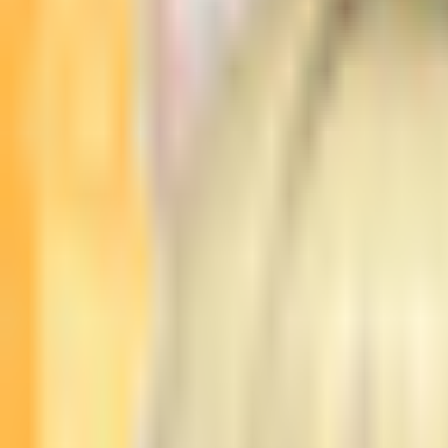
和装系
ほんわか系
児童系
デフォルメ系
マスコット系
おっとり系
しっとり系
モード系
ダーク系
クール系
サイバー系
アンドロイド系
ロック系
エスニック系
中性的男性アバター
青年系
少年系
壮年系
ケモノ系