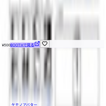
単眼娘「シクロ」/オリジナル3Dモデル
そらにあり
¥200
こちらもおすすめ
¥500
BOOTHで見る
VRChat / VRM 対応の3Dアバターを横断検索できる無料カタ
ログ。BOOTH の最新アバターを「人外・ケモノ・ロリ・中
性・男性」など属性別に絞り込み、価格や Quest 対応・無
料などの条件で探せます。
BOOTH巡回・週2回自動更新
カテゴリ
ケモノアバター