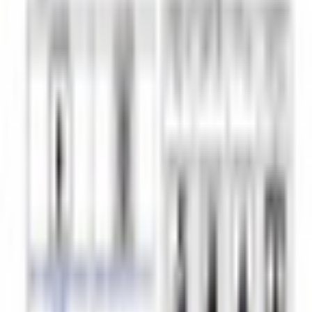
すべて
お姉さん系
現実お姉さん系
小悪魔系
ロリータ系
気さく系
ファンシー系
お嬢様系
セクシー系
おしとやか系
清楚系
活発系
ワイルド系
働き者系
ちょいワイルド系
ふわふわ系
ボーイッシュ系
ファンタジー系
学者・メガネ系