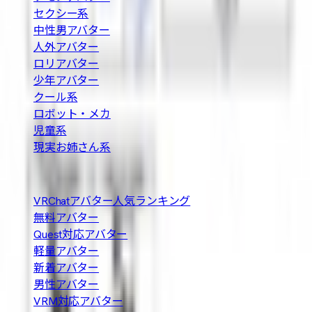
セクシー系
中性男アバター
人外アバター
ロリアバター
少年アバター
クール系
ロボット・メカ
児童系
現実お姉さん系
人気の探し方
VRChatアバター人気ランキング
無料アバター
Quest対応アバター
軽量アバター
新着アバター
男性アバター
VRM対応アバター