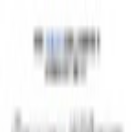
初めて
スワイプ
診断
検索
お気に入り
about
/
JA
EN
トップ
初めて
スワイプ
診断
検索
お気に入り
about
/
JA
EN
カテゴリ