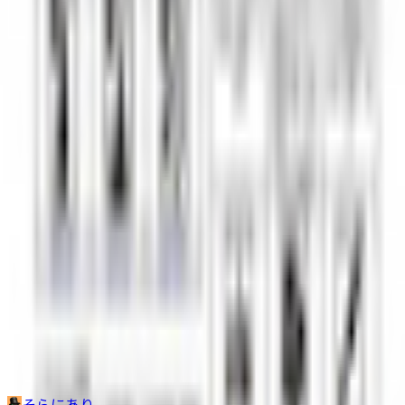
その他生き物系
人外系
ロボット・メカ系
トップ
マスコット系
THE文鳥/オリジナル3Dモデル
1
/
5
マスコット系
THE文鳥/オリジナル3Dモデル
そらにあり