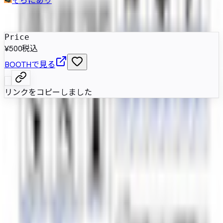
発売日
:
2025年10月11日
Price
¥500
税込
BOOTHで見る
リンクをコピーしました
文鳥を主題にした中性的なマスコット3Dモデル。丸みのあ
る小鳥の体と素朴な存在感を備え、VRChatのほかゲーム制
作、動画制作、配信にも使いやすい汎用的な一体です。
属性情報
AI自動抽出のため要確認
属性情報はまだ登録されていません