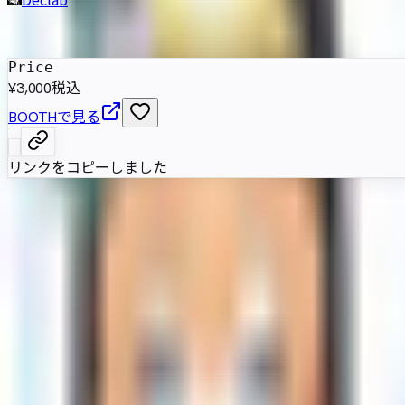
発売日
:
2025年10月22日
Price
¥3,000
税込
BOOTHで見る
リンクをコピーしました
静かな佇まいの清楚系女性型アバター。落ち着いた表情と端正
属性情報
AI自動抽出のため要確認
基本情報
性別傾向
女性
Declab の他のアバター
同じカテゴリのアバター
7
317