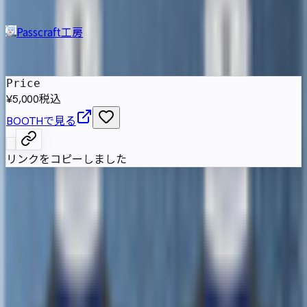
Passcraft工房
発売日
:
2025年10月25日
Price
¥5,000
税込
BOOTHで見る
リンクをコピーしました
作業着とキャップが印象を整える青年男性アバター、ヴェル
ン。耳や尻尾を備えた現代的な造形で、衣装表示やジッパー
調整、素体用シェイプキーによりVRChatで表情豊かに扱え
ます。
属性情報