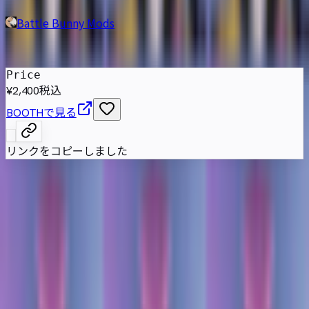
Battle Bunny Mods
発売日
:
2025年11月28日
Price
¥2,400
税込
BOOTHで見る
リンクをコピーしました
属性情報
AI自動抽出のため要確認
基本情報
性別傾向
女性