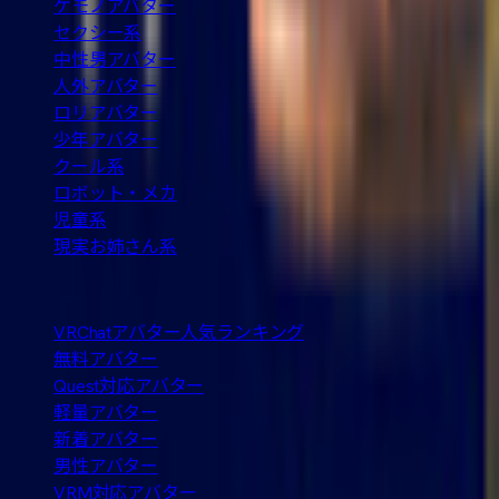
ケモノアバター
セクシー系
中性男アバター
人外アバター
ロリアバター
少年アバター
クール系
ロボット・メカ
児童系
現実お姉さん系
人気の探し方
VRChatアバター人気ランキング
無料アバター
Quest対応アバター
軽量アバター
新着アバター
男性アバター
VRM対応アバター