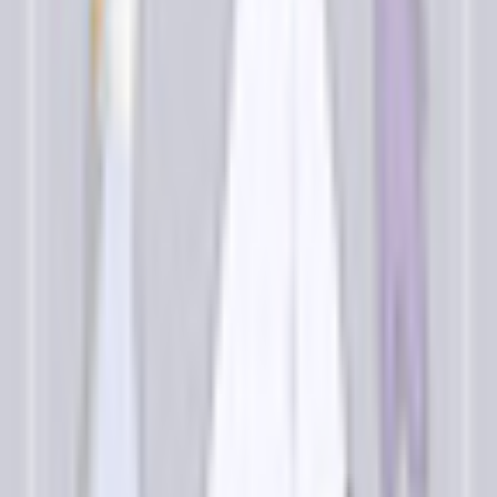
アバターの短縮名が含まれた商品をリストしています。誤検
出の可能性もありますので、正確な情報はBOOTHのページ
でご確認ください。