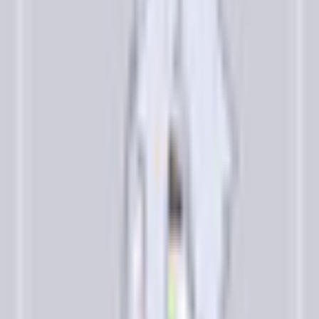
和装系
ほんわか系
児童系
デフォルメ系
マスコット系
おっとり系
しっとり系
モード系
ダーク系
クール系
サイバー系
アンドロイド系
ロック系
エスニック系
中性的男性アバター
青年系
少年系
壮年系
ケモノ系