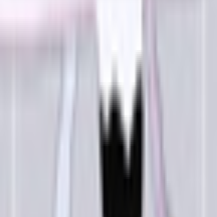
強さと可憐さを併せ持つ水泡の精を思わせる女の子アバタ
ー。バレエコアとロリータを重ねた衣装が特徴で、共通素体
企画とCUUNE素体対応衣装により着せ替えや派生展開に向
きます。
属性情報
AI自動抽出のため要確認
基本情報
性別傾向
女性
素体互換
TopfemBody
衣装互換アバター
缶詰茶房 物販コーナー の他のアバター
2
63
同じカテゴリのアバター
346
TopfemBody互換
このアバターと同じ衣装が使えるアバターです。