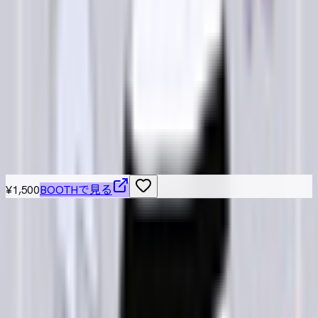
【3Ⅾ衣装】『roughstyle』19アバター対応
pinaponnte
¥2,000
対応衣装をすべて見る（1件）
こちらもおすすめ
¥1,500
BOOTHで見る
VRChat / VRM 対応の3Dアバターを横断検索できる無料カタ
ログ。BOOTH の最新アバターを「人外・ケモノ・ロリ・中
性・男性」など属性別に絞り込み、価格や Quest 対応・無
料などの条件で探せます。