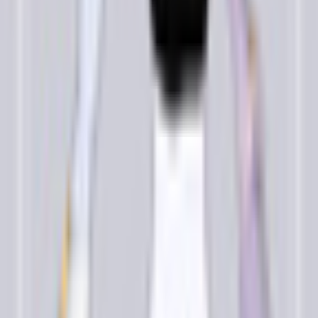
VRChat用3Dアバター『輝 金星/きらり かなほし』
#Top_fem_girls
脳内御花畑
¥1,500
レンカ【オリジナル３Dモデル】
日進月歩ありた工房
¥2,000
対応衣装