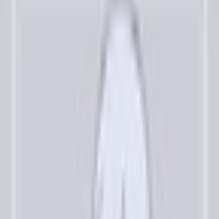
すべて
お姉さん系
現実お姉さん系
小悪魔系
ロリータ系
気さく系
ファンシー系
お嬢様系
セクシー系
おしとやか系
清楚系
活発系
ワイルド系
働き者系
ちょいワイルド系
ふわふわ系
ボーイッシュ系
ファンタジー系
学者・メガネ系