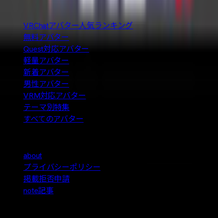
人気の探し方
VRChatアバター人気ランキング
無料アバター
Quest対応アバター
軽量アバター
新着アバター
男性アバター
VRM対応アバター
テーマ別特集
すべてのアバター
About
about
プライバシーポリシー
掲載拒否申請
note記事
本サイトはBOOTHの公式サービスではありません。各アバ