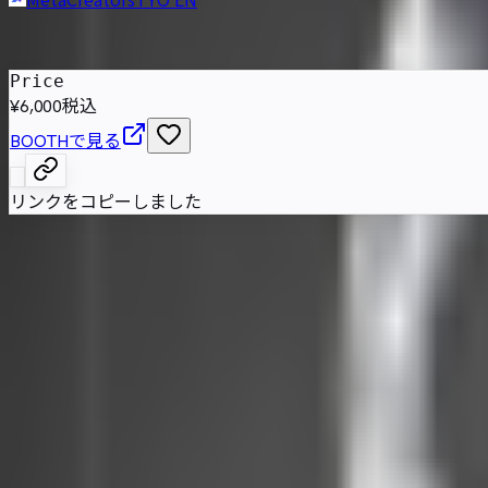
発売日
:
2026年3月31日
Price
¥6,000
税込
BOOTHで見る
リンクをコピーしました
属性情報
AI自動抽出のため要確認
基本情報
性別傾向
男性
技術スペック