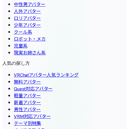
中性男アバター
人外アバター
ロリアバター
少年アバター
クール系
ロボット・メカ
児童系
現実お姉さん系
人気の探し方
VRChatアバター人気ランキング
無料アバター
Quest対応アバター
軽量アバター
新着アバター
男性アバター
VRM対応アバター
テーマ別特集