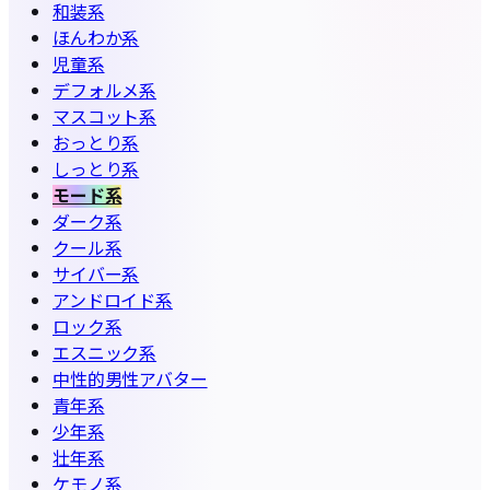
和装系
ほんわか系
児童系
デフォルメ系
マスコット系
おっとり系
しっとり系
モード系
ダーク系
クール系
サイバー系
アンドロイド系
ロック系
エスニック系
中性的男性アバター
青年系
少年系
壮年系
ケモノ系