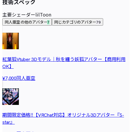
技術スペック
主要シェーダー
lilToon
同人亜空 の他のアバター
同じカテゴリのアバター
7
79
紅葉狐Vtuber 3Dモデル｜秋を纏う妖狐アバター【商用利用
OK】
同人亜空
¥7,000
期間限定価格‼️【VRChat対応】オリジナル3Dアバター『S-
star』