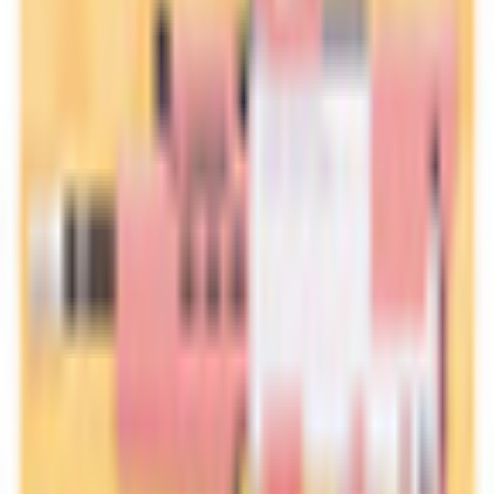
いーべるすとあ
¥4,500
メイヴィル -Mayvill-/オリジナル3Dモデル
いーべるすとあ
¥5,000
きめらら Kimerara【オリジナル3Dモデル】
いーべるすとあ
¥500
こちらもおすすめ