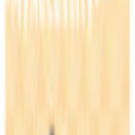
すべて
お姉さん系
現実お姉さん系
小悪魔系
ロリータ系
気さく系
ファンシー系
お嬢様系
セクシー系
おしとやか系
清楚系
活発系
ワイルド系
働き者系
ちょいワイルド系
ふわふわ系
ボーイッシュ系
ファンタジー系
学者・メガネ系