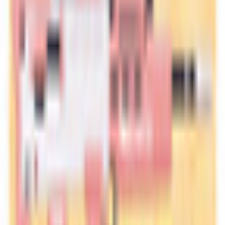
その他生き物系
人外系
ロボット・メカ系
トップ
気さく系
阿慈谷ヒフミ 【VRC想定二次創作モデル】
1
/
6
気さく系
MA
阿慈谷ヒフミ 【VRC想定二
次創作モデル】