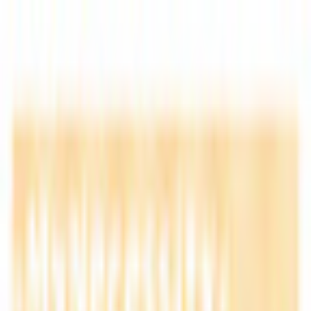
初めて
スワイプ
診断
検索
お気に入り
about
/
JA
EN
トップ
初めて
スワイプ
診断
検索
お気に入り
about
/
JA
EN
カテゴリ