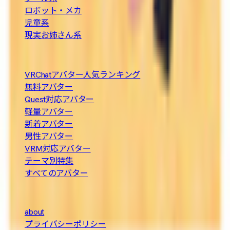
ロボット・メカ
児童系
現実お姉さん系
人気の探し方
VRChatアバター人気ランキング
無料アバター
Quest対応アバター
軽量アバター
新着アバター
男性アバター
VRM対応アバター
テーマ別特集
すべてのアバター
About
about
プライバシーポリシー