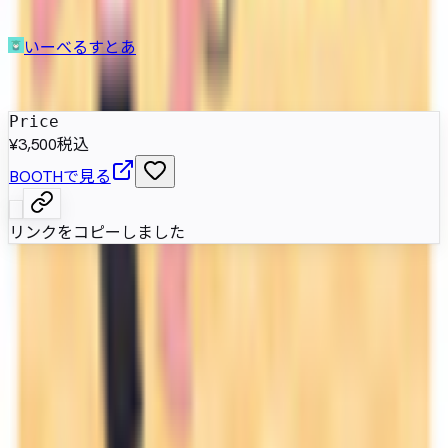
いーべるすとあ
発売日
:
2026年4月11日
Price
¥3,500
税込
BOOTHで見る
リンクをコピーしました
阿慈谷ヒフミを題材にした女性型二次創作アバター。制服風
の人物造形に付属銃を添え、表情改変を想定した素材を備
え、Modular Avatar対応のVRChat向けモデルです。
属性情報
AI自動抽出のため要確認