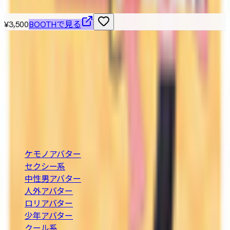
¥3,500
BOOTHで見る
VRChat / VRM 対応の3Dアバターを横断検索できる無料カタ
ログ。BOOTH の最新アバターを「人外・ケモノ・ロリ・中
性・男性」など属性別に絞り込み、価格や Quest 対応・無
料などの条件で探せます。
BOOTH巡回・週2回自動更新
カテゴリ
ケモノアバター
セクシー系
中性男アバター
人外アバター
ロリアバター
少年アバター
クール系