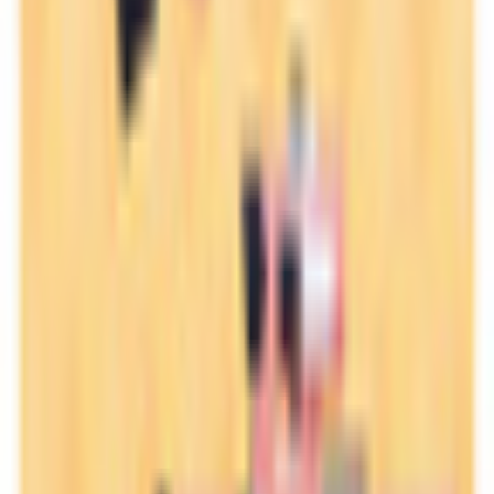
基本情報
性別傾向
女性
技術スペック
アバターランク(PC)
Very Poor
ポリゴン数
△112,532
主要シェーダー
lilToon
対応状況
Modular Avatar
対応
いーべるすとあ の他のアバター
同じカテゴリのアバター
3
203
アウルカ -Aulka-/オリジナル3Dモデル