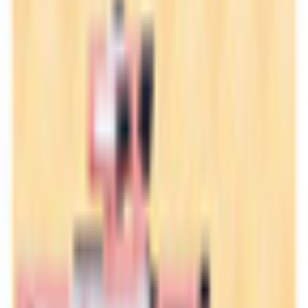
和装系
ほんわか系
児童系
デフォルメ系
マスコット系
おっとり系
しっとり系
モード系
ダーク系
クール系
サイバー系
アンドロイド系
ロック系
エスニック系
中性的男性アバター
青年系
少年系
壮年系
ケモノ系