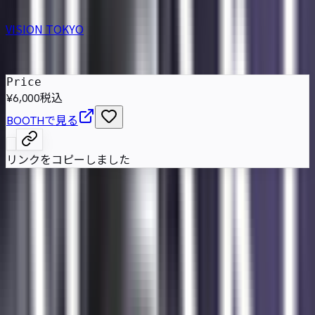
VISION TOKYO
発売日
:
2026年5月7日
Price
¥6,000
税込
BOOTHで見る
リンクをコピーしました
都会的でクールな雰囲気と柔らかな可愛さを併せ持つ女性ア
バターです。532個の表情シェイプキーや多数の素体調整キ
ーを備え、VRM、フルトラッキング、Modular Avatarにも対
応します。
属性情報
AI自動抽出のため要確認