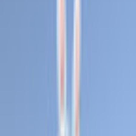
すべて
お姉さん系
現実お姉さん系
小悪魔系
ロリータ系
気さく系
ファンシー系
お嬢様系
セクシー系
おしとやか系
清楚系
活発系
ワイルド系
働き者系
ちょいワイルド系
ふわふわ系
ボーイッシュ系
ファンタジー系
学者・メガネ系