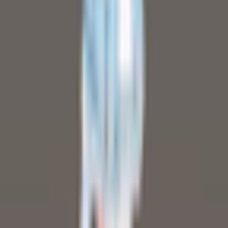
【甘ロリ系】ピンクメイド ケモミミ少女 3Dアバター リギン
グ済み【VRChat・VRM】
cker
¥1,500
パーカー ケモミミ少女 3Dアバター リギング済み【VRChat・
VRM】
cker
¥1,000