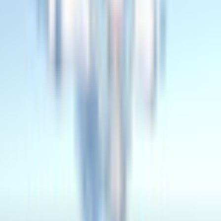
AI自動抽出のため要確認
基本情報
性別傾向
女性
技術スペック
ポリゴン数
△40,726
PC軽量
△40,726
対応状況
VRM同梱
あり
cker の他のアバター
同じカテゴリのアバター
12
187