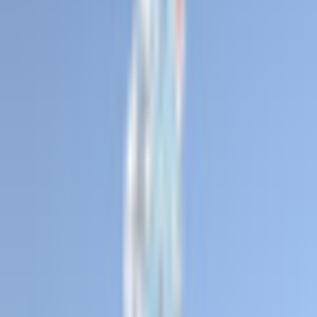
和装系
ほんわか系
児童系
デフォルメ系
マスコット系
おっとり系
しっとり系
モード系
ダーク系
クール系
サイバー系
アンドロイド系
ロック系
エスニック系
中性的男性アバター
青年系
少年系
壮年系
ケモノ系