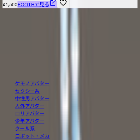
¥1,500
BOOTHで見る
VRChat / VRM 対応の3Dアバターを横断検索できる無料カタ
ログ。BOOTH の最新アバターを「人外・ケモノ・ロリ・中
性・男性」など属性別に絞り込み、価格や Quest 対応・無
料などの条件で探せます。
BOOTH巡回・週2回自動更新
カテゴリ
ケモノアバター
セクシー系
中性男アバター
人外アバター
ロリアバター
少年アバター
クール系
ロボット・メカ