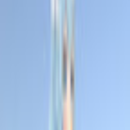
その他生き物系
人外系
ロボット・メカ系
トップ
ふわふわ系
【清楚系】雪うさぎ少女 3Dアバター リギング済み
【VRChat・VRM対応】
1
/
6
ふわふわ系
新着
VRM
【清楚系】雪うさぎ少女 3Dア