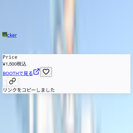
バター リギング済み
【VRChat・VRM対応】
cker
発売日
:
2026年5月9日
Price
¥1,500
税込
BOOTHで見る
リンクをコピーしました
雪うさぎを題材にした清楚な少女アバター。銀白のツインテ
ール、大きなうさぎ耳、白と淡青のドレスで冬の意匠をまと
め、VRChatとVRMでの利用や改変に対応しています。
属性情報