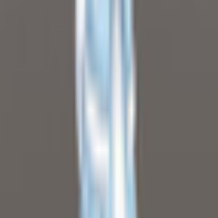
cker
¥1,500
【星と月】星月夜ケモミミ少女 3Dアバター リギング済み
【VRChat・VRM対応】
cker
¥1,500
【冬の魔法使い】雪うさぎ魔法少女 3Dアバター リギング済
み【VRChat・VRM対応】
cker
¥1,500