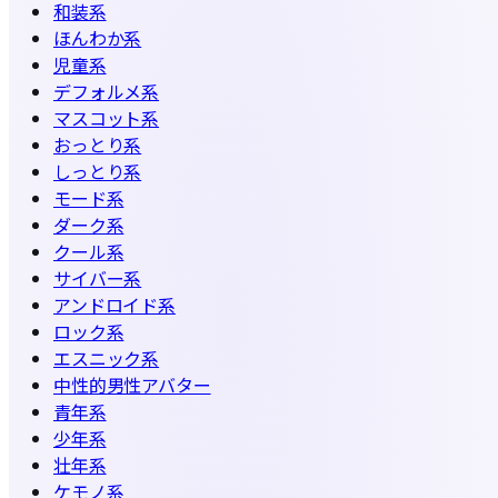
和装系
ほんわか系
児童系
デフォルメ系
マスコット系
おっとり系
しっとり系
モード系
ダーク系
クール系
サイバー系
アンドロイド系
ロック系
エスニック系
中性的男性アバター
青年系
少年系
壮年系
ケモノ系