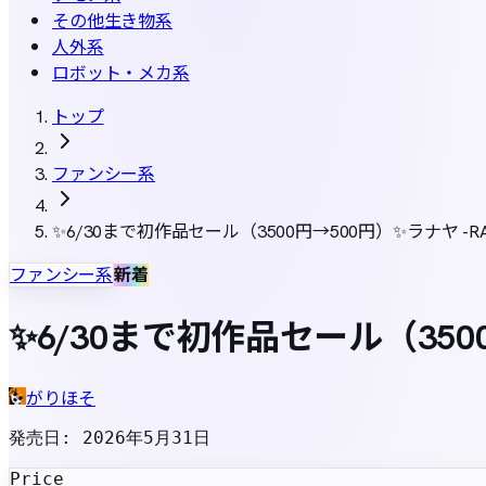
その他生き物系
人外系
ロボット・メカ系
トップ
ファンシー系
✨6/30まで初作品セール（3500円→500円）✨ラナヤ -
ファンシー系
新着
✨6/30まで初作品セール（350
がりほそ
発売日
:
2026年5月31日
Price