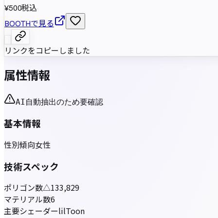
¥500
税込
BOOTHで見る
リンクをコピーしました
属性情報
AI自動抽出のため要確認
基本情報
性別傾向
女性
技術スペック
ポリゴン数
△133,829
マテリアル数
6
主要シェーダー
lilToon