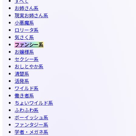
すべて
お姉さん系
現実お姉さん系
小悪魔系
ロリータ系
気さく系
ファンシー系
お嬢様系
セクシー系
おしとやか系
清楚系
活発系
ワイルド系
働き者系
ちょいワイルド系
ふわふわ系
ボーイッシュ系
ファンタジー系
学者・メガネ系