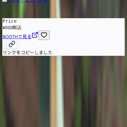
発売日
:
2026年6月1日
Price
¥500
税込
BOOTHで見る
リンクをコピーしました
属性情報
AI自動抽出のため要確認
技術スペック
ポリゴン数
△12,866
PC軽量
△12,866
PhysBone数
3