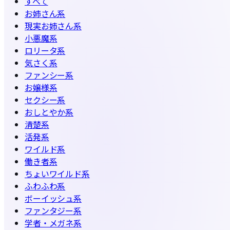
すべて
お姉さん系
現実お姉さん系
小悪魔系
ロリータ系
気さく系
ファンシー系
お嬢様系
セクシー系
おしとやか系
清楚系
活発系
ワイルド系
働き者系
ちょいワイルド系
ふわふわ系
ボーイッシュ系
ファンタジー系
学者・メガネ系