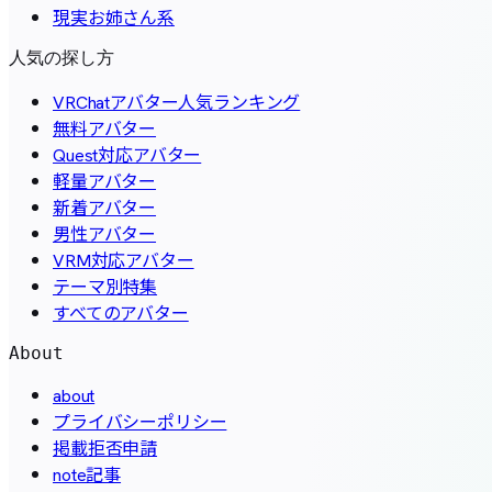
現実お姉さん系
人気の探し方
VRChatアバター人気ランキング
無料アバター
Quest対応アバター
軽量アバター
新着アバター
男性アバター
VRM対応アバター
テーマ別特集
すべてのアバター
About
about
プライバシーポリシー
掲載拒否申請
note記事