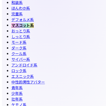
和装系
ほんわか系
児童系
デフォルメ系
マスコット系
おっとり系
しっとり系
モード系
ダーク系
クール系
サイバー系
アンドロイド系
ロック系
エスニック系
中性的男性アバター
青年系
少年系
壮年系
ケモノ系