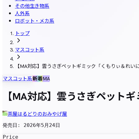
その他生き物系
人外系
ロボット・メカ系
トップ
マスコット系
【MA対応】雲うさぎペットギミック「くもりぃ＆れいに
マスコット系
新着
MA
【MA対応】雲うさぎペットギ
茶屋はるどりのおみやげ屋
発売日
:
2026年5月24日
Price