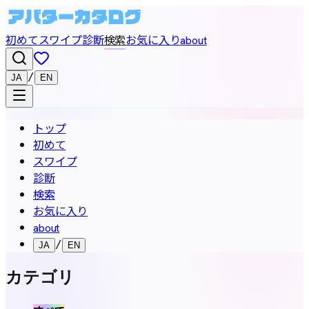
初めて
スワイプ
診断
検索
お気に入り
about
/
JA
EN
トップ
初めて
スワイプ
診断
検索
お気に入り
about
/
JA
EN
カテゴリ