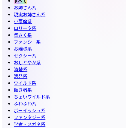
すべて
お姉さん系
現実お姉さん系
小悪魔系
ロリータ系
気さく系
ファンシー系
お嬢様系
セクシー系
おしとやか系
清楚系
活発系
ワイルド系
働き者系
ちょいワイルド系
ふわふわ系
ボーイッシュ系
ファンタジー系
学者・メガネ系