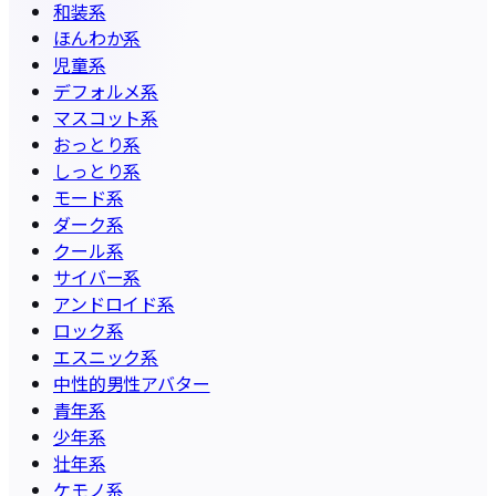
和装系
ほんわか系
児童系
デフォルメ系
マスコット系
おっとり系
しっとり系
モード系
ダーク系
クール系
サイバー系
アンドロイド系
ロック系
エスニック系
中性的男性アバター
青年系
少年系
壮年系
ケモノ系