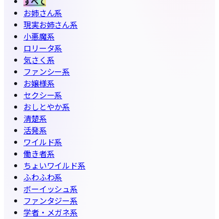
すべて
お姉さん系
現実お姉さん系
小悪魔系
ロリータ系
気さく系
ファンシー系
お嬢様系
セクシー系
おしとやか系
清楚系
活発系
ワイルド系
働き者系
ちょいワイルド系
ふわふわ系
ボーイッシュ系
ファンタジー系
学者・メガネ系