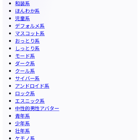
和装系
ほんわか系
児童系
デフォルメ系
マスコット系
おっとり系
しっとり系
モード系
ダーク系
クール系
サイバー系
アンドロイド系
ロック系
エスニック系
中性的男性アバター
青年系
少年系
壮年系
ケモノ系