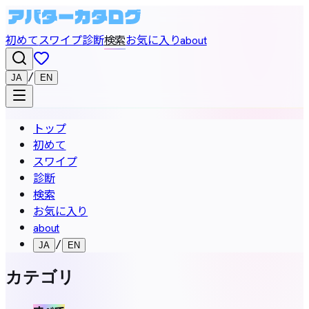
初めて
スワイプ
診断
検索
お気に入り
about
/
JA
EN
トップ
初めて
スワイプ
診断
検索
お気に入り
about
/
JA
EN
カテゴリ