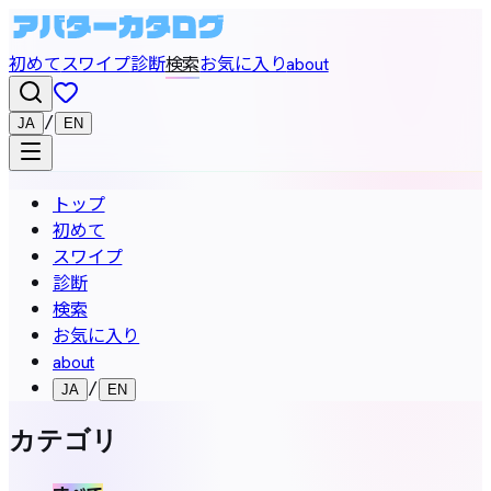
初めて
スワイプ
診断
検索
お気に入り
about
/
JA
EN
トップ
初めて
スワイプ
診断
検索
お気に入り
about
/
JA
EN
カテゴリ