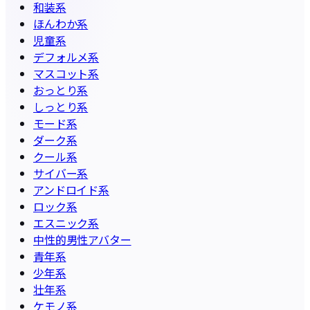
和装系
ほんわか系
児童系
デフォルメ系
マスコット系
おっとり系
しっとり系
モード系
ダーク系
クール系
サイバー系
アンドロイド系
ロック系
エスニック系
中性的男性アバター
青年系
少年系
壮年系
ケモノ系