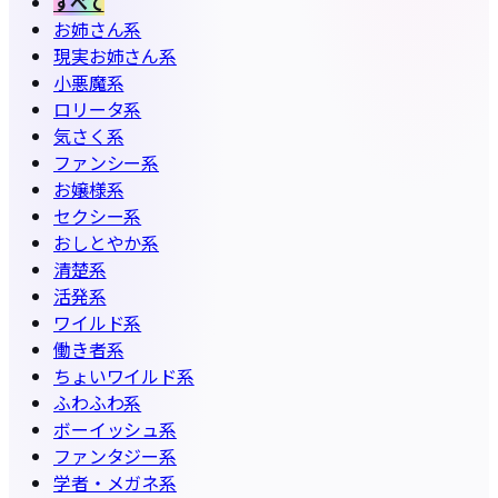
すべて
お姉さん系
現実お姉さん系
小悪魔系
ロリータ系
気さく系
ファンシー系
お嬢様系
セクシー系
おしとやか系
清楚系
活発系
ワイルド系
働き者系
ちょいワイルド系
ふわふわ系
ボーイッシュ系
ファンタジー系
学者・メガネ系