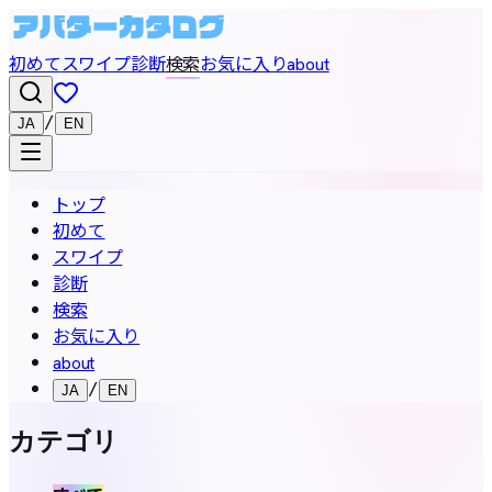
初めて
スワイプ
診断
検索
お気に入り
about
/
JA
EN
トップ
初めて
スワイプ
診断
検索
お気に入り
about
/
JA
EN
カテゴリ