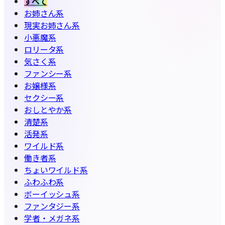
すべて
お姉さん系
現実お姉さん系
小悪魔系
ロリータ系
気さく系
ファンシー系
お嬢様系
セクシー系
おしとやか系
清楚系
活発系
ワイルド系
働き者系
ちょいワイルド系
ふわふわ系
ボーイッシュ系
ファンタジー系
学者・メガネ系