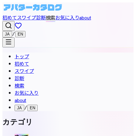
初めて
スワイプ
診断
検索
お気に入り
about
/
JA
EN
トップ
初めて
スワイプ
診断
検索
お気に入り
about
/
JA
EN
カテゴリ