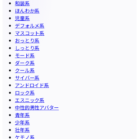
和装系
ほんわか系
児童系
デフォルメ系
マスコット系
おっとり系
しっとり系
モード系
ダーク系
クール系
サイバー系
アンドロイド系
ロック系
エスニック系
中性的男性アバター
青年系
少年系
壮年系
ケモノ系