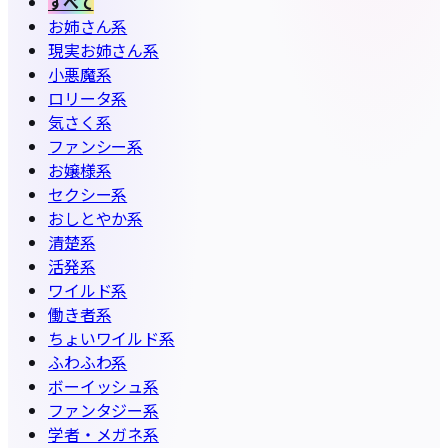
すべて
お姉さん系
現実お姉さん系
小悪魔系
ロリータ系
気さく系
ファンシー系
お嬢様系
セクシー系
おしとやか系
清楚系
活発系
ワイルド系
働き者系
ちょいワイルド系
ふわふわ系
ボーイッシュ系
ファンタジー系
学者・メガネ系