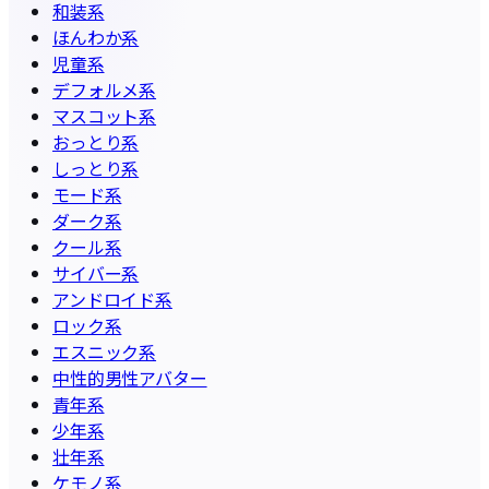
和装系
ほんわか系
児童系
デフォルメ系
マスコット系
おっとり系
しっとり系
モード系
ダーク系
クール系
サイバー系
アンドロイド系
ロック系
エスニック系
中性的男性アバター
青年系
少年系
壮年系
ケモノ系