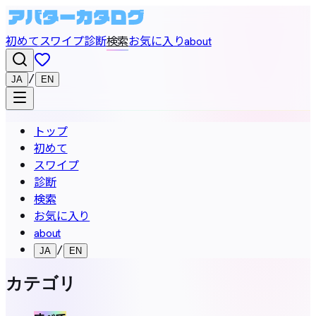
初めて
スワイプ
診断
検索
お気に入り
about
/
JA
EN
トップ
初めて
スワイプ
診断
検索
お気に入り
about
/
JA
EN
カテゴリ