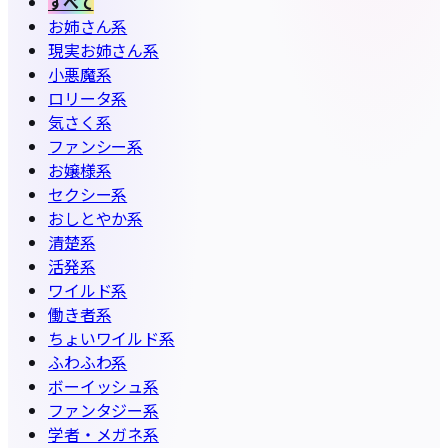
すべて
お姉さん系
現実お姉さん系
小悪魔系
ロリータ系
気さく系
ファンシー系
お嬢様系
セクシー系
おしとやか系
清楚系
活発系
ワイルド系
働き者系
ちょいワイルド系
ふわふわ系
ボーイッシュ系
ファンタジー系
学者・メガネ系