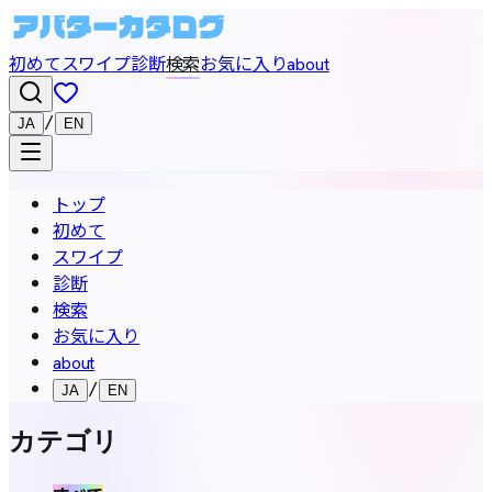
初めて
スワイプ
診断
検索
お気に入り
about
/
JA
EN
トップ
初めて
スワイプ
診断
検索
お気に入り
about
/
JA
EN
カテゴリ