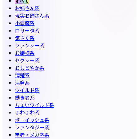
すべて
お姉さん系
現実お姉さん系
小悪魔系
ロリータ系
気さく系
ファンシー系
お嬢様系
セクシー系
おしとやか系
清楚系
活発系
ワイルド系
働き者系
ちょいワイルド系
ふわふわ系
ボーイッシュ系
ファンタジー系
学者・メガネ系