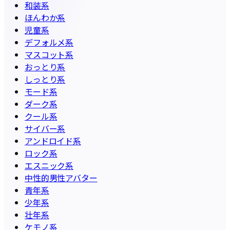
和装系
ほんわか系
児童系
デフォルメ系
マスコット系
おっとり系
しっとり系
モード系
ダーク系
クール系
サイバー系
アンドロイド系
ロック系
エスニック系
中性的男性アバター
青年系
少年系
壮年系
ケモノ系