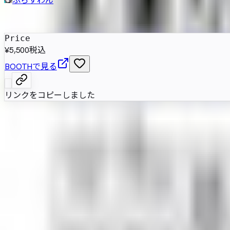
発売日
:
2020年6月16日
Price
¥5,500
税込
BOOTHで見る
リンクをコピーしました
やわらかな雰囲気の女の子アバター「リア-アリス」。髪型変
活用できます。
属性情報
AI自動抽出のため要確認
基本情報
性別傾向
女性