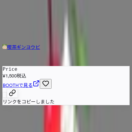
ジナル3Dモデル
kanondoll_mini ENjoy Eating
miniRetroPurin レトロプリン
喫茶ギンヨウビ
発売日
:
2022年6月2日
Price
¥1,500
税込
BOOTHで見る
リンクをコピーしました
レトロプリンをモチーフにした中性的なマスコット系3Dモ
デル。小さな人形のような造形で、フルスクラッチ素体とし
て扱えます。cluster向けのVRM利用を想定しています。