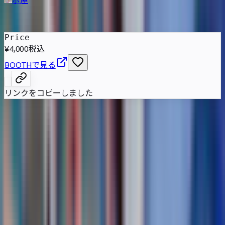
発売日
:
2022年11月9日
Price
¥4,000
税込
BOOTHで見る
リンクをコピーしました
うさぎ帽子をかぶった、華奢で細身の女性型アバター。サイ
バー寄りの軽やかな印象で、素体版を含む構成により衣装対
応や改変に展開しやすいモデルです。VRChatのPC版・
Quest版、VRM、フルトラッキングに対応しています。
属性情報
AI自動抽出のため要確認
基本情報