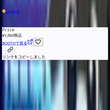
Livdays
発売日
:
2023年3月11日
Price
¥1,500
税込
BOOTHで見る
リンクをコピーしました
Nebatolは、PC版の王冠と複数の腕が目を引く中性的なマ
スコット型VRChatアバター。小柄なヒューマノイド造形と
色替えしやすい素材構成を備え、Quest版とフルトラッキン
グに対応しています。
属性情報