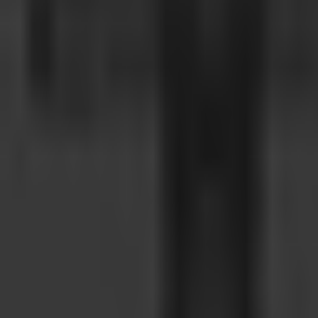
【VRchat向け オリジナル３Dモデル】竜宮亭ノ白鱗
空のあとりえ
¥4,000
VRchat向け オリジナル３Dモデル】うーさゆーさ (u-sa u-sa)
空のあとりえ
¥4,000