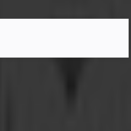
などのVRコンテンツでの利用を想定しています。