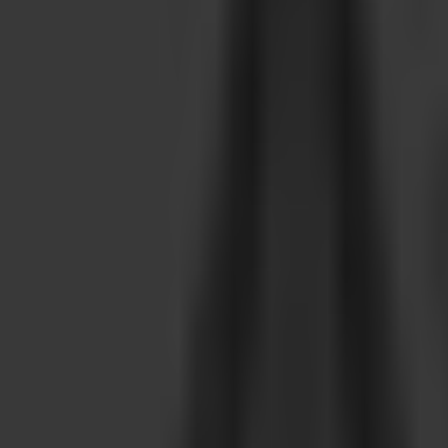
【VRchat向け オリジナル３Dモデル】姉巳 耀 (anemi yoh)
空のあとりえ
¥4,000
【VRchat向け オリジナル３Dモデル】向いの屋敷のメイドさ
空のあとりえ
¥4,000
【VRchat向け オリジナル３Dモデル】アナタヲ・T・ベルノ
空のあとりえ
¥4,000