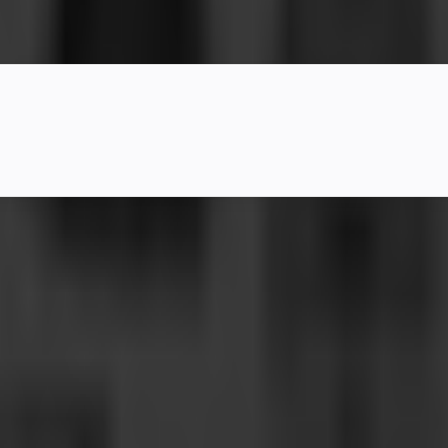
約130cmの体格と特徴的なスカート構造を備え、VRChat