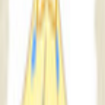
その他生き物系
人外系
ロボット・メカ系
トップ
マスコット系
サーカスぬいぐるみの｢パーレ｣
1
/
7
マスコット系
サーカスぬいぐるみの｢パー
レ｣