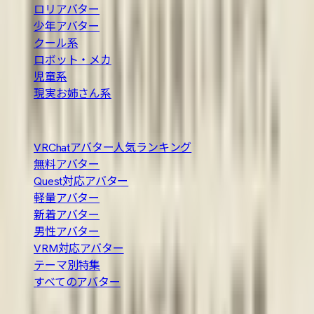
ロリアバター
少年アバター
クール系
ロボット・メカ
児童系
現実お姉さん系
人気の探し方
VRChatアバター人気ランキング
無料アバター
Quest対応アバター
軽量アバター
新着アバター
男性アバター
VRM対応アバター
テーマ別特集
すべてのアバター
About