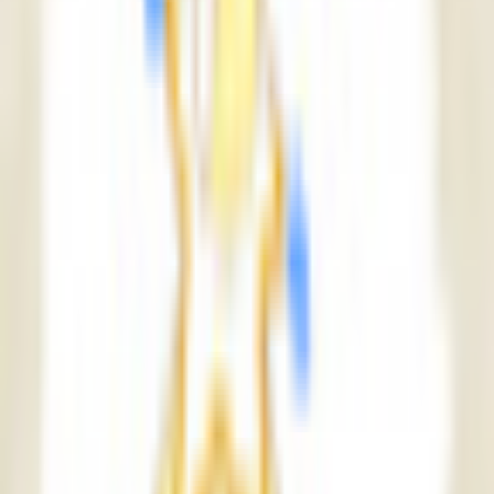
和装系
ほんわか系
児童系
デフォルメ系
マスコット系
おっとり系
しっとり系
モード系
ダーク系
クール系
サイバー系
アンドロイド系
ロック系
エスニック系
中性的男性アバター
青年系
少年系
壮年系
ケモノ系