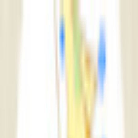
初めて
スワイプ
診断
検索
お気に入り
about
/
JA
EN
トップ
初めて
スワイプ
診断
検索
お気に入り
about
/
JA
EN
カテゴリ