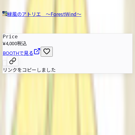
緑風のアトリエ ～ForestWind～
発売日
:
2024年12月7日
Price
¥4,000
税込
BOOTHで見る
リンクをコピーしました
パーレは子供達と遊ぶために作られたサーカスぬいぐるみの
マスコット。素直で元気な性格とふわふわの着ぐるみ風造形
を持ち、身長約150cmで、VRChatのフルトラとVRMに対応
しています。
属性情報