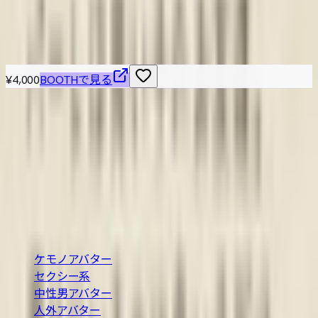
こちらもおすすめ
¥4,000
BOOTHで見る
VRChat / VRM 対応の3Dアバターを横断検索できる無料カタ
ログ。BOOTH の最新アバターを「人外・ケモノ・ロリ・中
性・男性」など属性別に絞り込み、価格や Quest 対応・無
料などの条件で探せます。
BOOTH巡回・週2回自動更新
カテゴリ
ケモノアバター
セクシー系
中性男アバター
人外アバター