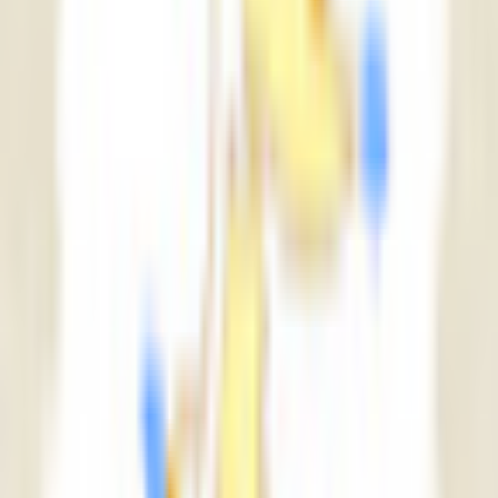
すべて
お姉さん系
現実お姉さん系
小悪魔系
ロリータ系
気さく系
ファンシー系
お嬢様系
セクシー系
おしとやか系
清楚系
活発系
ワイルド系
働き者系
ちょいワイルド系
ふわふわ系
ボーイッシュ系
ファンタジー系
学者・メガネ系