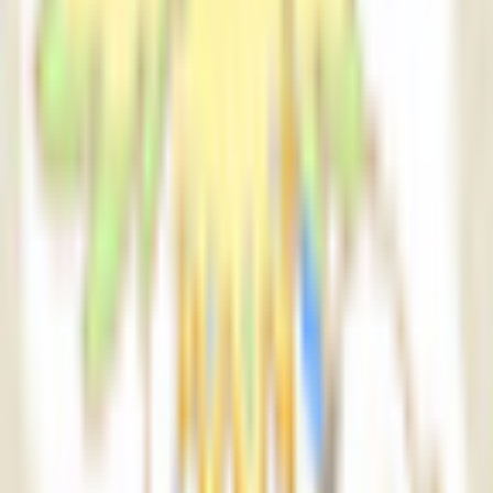
AI自動抽出のため要確認
基本情報
身長
150cm
技術スペック
ポリゴン数
△25,046
PC軽量
△25,046
緑風のアトリエ ～ForestWind～ の他のアバター
50
同じカテゴリのアバター
2755
パステルポップ(VTube５周年記念アバター)
緑風のアトリエ ～ForestWind～
¥500