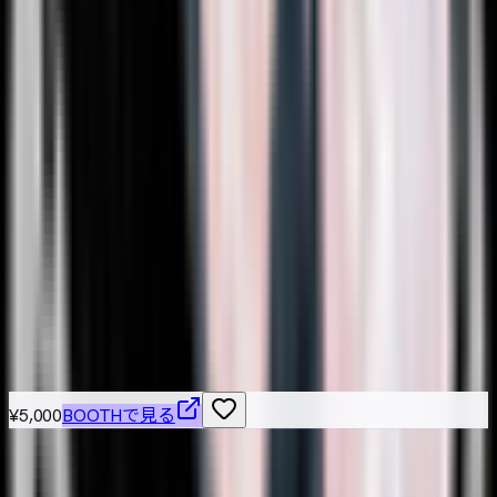
Neat - Urban Plaid 【8 モデル対応】
Blue_Portal
¥4,000
対応衣装をすべて見る（12件）
こちらもおすすめ
¥5,000
BOOTHで見る