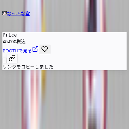
なっふな堂
発売日
:
2019年3月1日
Price
¥5,000
税込
BOOTHで見る
リンクをコピーしました
狐鈴は和装の静かな雰囲気をもつ狐耳の女性型アバター。耳
や尻尾、鈴を配した人型で、素体や表情モーフを備え改変の
余地があります。VRChat向けに利用でき、VRM用モーフに
も対応しています。
属性情報