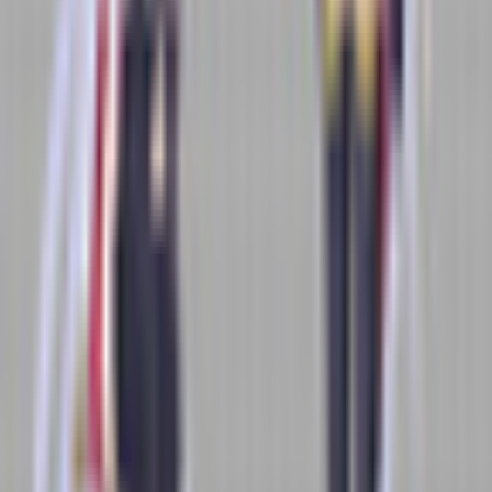
オリジナル3Dモデル「ヨール -Yawl-」#Yawl3D
なっふな堂
¥8,500
オリジナル3Dモデル「ルシナ -Rushina-」#Rushina3D
なっふな堂
¥5,000
オリジナル3Dモデル「狐薄 -こはく-」#Kohaku3D
なっふな堂
¥8,000