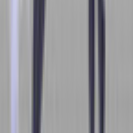
【サポート終了 リメイク版をご購入ください】[な
っふな堂アバター対応]クラシックメイド服 "Lily
Bell"
Sweet Serenade
¥3,000