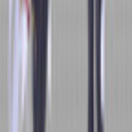
オリジナル3Dモデル「リナリィ・ココ」#Rinaly3D
なっふな堂
¥5,000
対応衣装
アバターの短縮名が含まれた商品をリストしています。誤検
出の可能性もありますので、正確な情報はBOOTHのページ
でご確認ください。