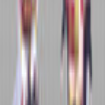
オリジナル3Dモデル 「ルキフェル -Lucifer-」 #Lucifer3D
なっふな堂
¥8,500
オリジナル3Dモデル「うるる」#Ururu3D
なっふな堂
¥6,000
オリジナル3Dモデル「ルルリア-Luruleah-」#Luruleah3D
なっふな堂
¥6,000