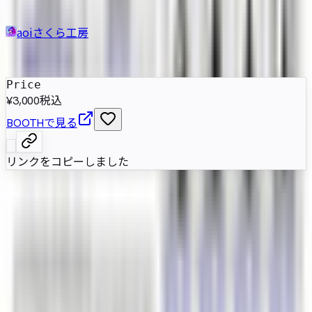
aoiさくら工房
発売日
:
2023年9月16日
Price
¥3,000
税込
BOOTHで見る
リンクをコピーしました
ダークなアリス像をもつ女性型VRoidアバター。細身の童話
的シルエットと素体付きの構成により衣装改変の余地があ
り、clusterでの利用を想定し、VRMにも対応しています。
属性情報
AI自動抽出のため要確認