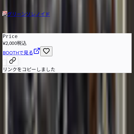
グリーンソレノイド
発売日
:
2025年10月12日
Price
¥2,000
税込
BOOTHで見る
リンクをコピーしました
硬質な装甲をまとった中性的な騎士型アバター。重厚な甲冑
と武器を備え、組み合わせを前提とした構成で改変しやす
く、VRChat向けにモジュラーアバターを利用できます。
属性情報
AI自動抽出のため要確認