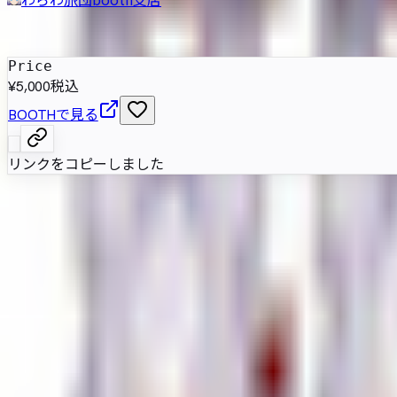
発売日
:
2026年4月25日
Price
¥5,000
税込
BOOTHで見る
リンクをコピーしました
ノーテイルは企業所属の設定をもつ和装系女性型アバター。EINZ
います。
属性情報
AI自動抽出のため要確認
基本情報
性別傾向
女性